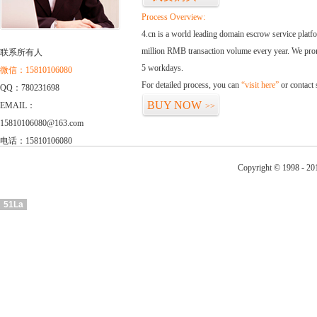
Process Overview:
4.cn is a world leading domain escrow service plat
million RMB transaction volume every year. We promi
联系所有人
5 workdays.
微信：15810106080
For detailed process, you can
“visit here”
or contact
QQ：780231698
BUY NOW
EMAIL：
>>
15810106080@163.com
电话：15810106080
Copyright © 1998 - 201
51La