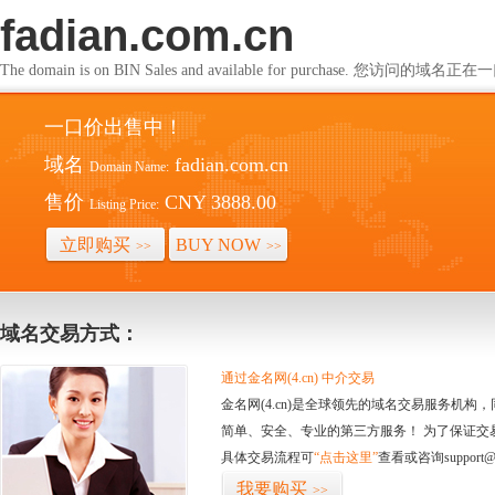
fadian.com.cn
The domain is on BIN Sales and available for purchase. 您访问的
一口价出售中！
域名
fadian.com.cn
Domain Name:
售价
CNY 3888.00
Listing Price:
立即购买
BUY NOW
>>
>>
域名交易方式：
通过金名网(4.cn) 中介交易
金名网(4.cn)是全球领先的域名交易服务机
简单、安全、专业的第三方服务！ 为了保证交
具体交易流程可
“点击这里”
查看或咨询support@
我要购买
>>